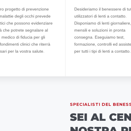
tro progetto di prevenzione
Desideriamo il benessere di tutt
malattie degli occhi prevede
utilizzatori di lenti a contatto.
ttici che possono evidenziare
Disponiamo di lenti giornaliere
ità che potrete segnalare al
mensili e soluzioni in pronta
 medico di fiducia per gli
consegna. Eseguiamo test,
ondimenti clinici che riterrà
formazione, controlli ed assist
ari per la vostra salute.
per tutti i tipi di lenti a contatto.
SPECIALISTI DEL BENES
SEI AL CE
NOSTRA P