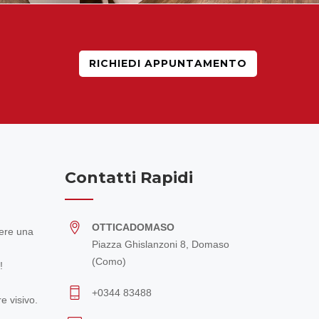
RICHIEDI APPUNTAMENTO
Contatti Rapidi
OTTICADOMASO
ere una
Piazza Ghislanzoni 8, Domaso
(Como)
!
+0344 83488
e visivo.