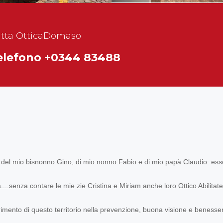
tatta OtticaDomaso
telefono +0344 83488
el mio bisnonno Gino, di mio nonno Fabio e di mio papà Claudio: ess
...senza contare le mie zie Cristina e Miriam anche loro Ottico Abilitate
rimento di questo territorio nella prevenzione, buona visione e benesser